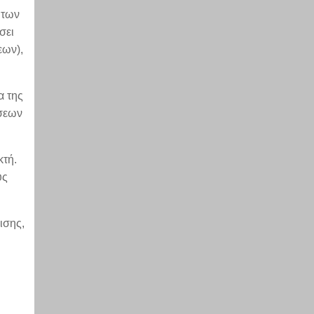
 των
σει
εων),
α της
ήσεων
κτή.
υς
ισης,