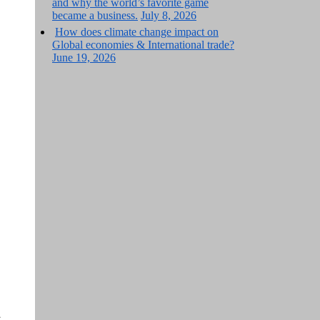
and why the world’s favorite game
became a business.
July 8, 2026
How does climate change impact on
Global economies & International trade?
June 19, 2026
ι