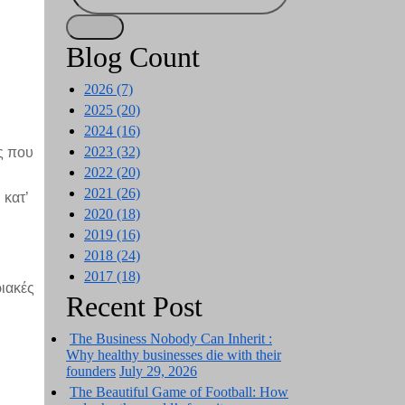
Blog Count
2026 (7)
2025 (20)
2024 (16)
2023 (32)
ς που
2022 (20)
2021 (26)
 κατ’
2020 (18)
2019 (16)
2018 (24)
2017 (18)
ιακές
Recent Post
The Business Nobody Can Inherit :
Why healthy businesses die with their
founders
July 29, 2026
The Beautiful Game of Football: How