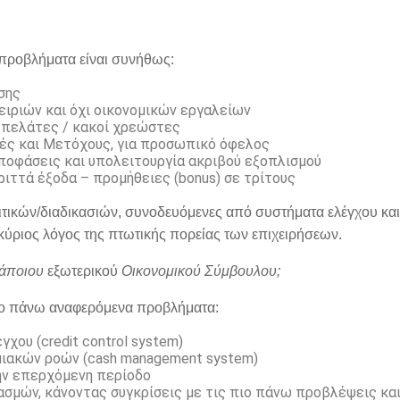
 προβλήματα είναι συνήθως:
σης
ιριών και όχι οικονομικών εργαλείων
 πελάτες / κακοί χρεώστες
ές και Μετόχους, για προσωπικό όφελος
ποφάσεις και υπολειτουργία ακριβού εξοπλισμού
ιττά έξοδα – προμήθειες (bonus) σε τρίτους
λιτικών/διαδικασιών, συνοδευόμενες από συστήματα ελέγχου και
κύριος λόγος της πτωτικής πορείας των επιχειρήσεων.
κάποιου
εξωτερικού
Οικονομικού Σύμβουλου;
πιο πάνω αναφερόμενα προβλήματα:
χου (credit control system)
μιακών ροών (cash management system)
ην επερχόμενη περίοδο
ασμών, κάνοντας συγκρίσεις με τις πιο πάνω προβλέψεις κα