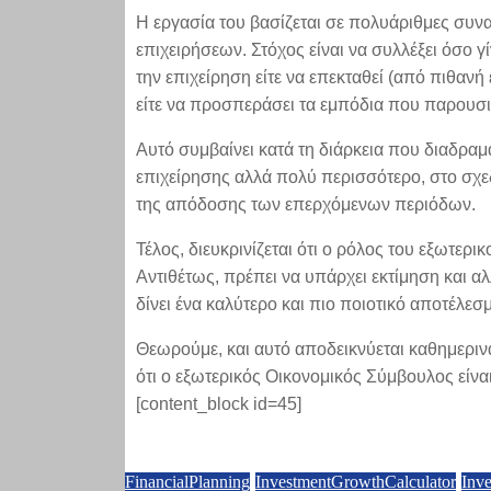
Η εργασία του βασίζεται σε πολυάριθμες συναν
επιχειρήσεων. Στόχος είναι να συλλέξει όσο γ
την επιχείρηση είτε να επεκταθεί (από πιθα
είτε να προσπεράσει τα εμπόδια που παρουσι
Αυτό συμβαίνει κατά τη διάρκεια που διαδραμα
επιχείρησης αλλά πολύ περισσότερο, στο σχε
της απόδοσης των επερχόμενων περιόδων.
Τέλος, διευκρινίζεται ότι ο ρόλος του εξωτερ
Αντιθέτως, πρέπει να υπάρχει εκτίμηση και 
δίνει ένα καλύτερο και πιο ποιοτικό αποτέλεσμ
Θεωρούμε, και αυτό αποδεικνύεται καθημεριν
ότι ο εξωτερικός Οικονομικός Σύμβουλος είναι 
[content_block id=45]
FinancialPlanning
InvestmentGrowthCalculator
Inve