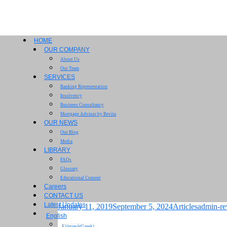
HOME
OUR COMPANY
About Us
Our Team
SERVICES
Banking Representation
Insolvency
Η συνδρομή του εξ
Business Consultancy
Mortgage Advisor by Revita
OUR NEWS
Κυπριακές Μικρομε
Our Blog
Media
LIBRARY
>
Blog Classic
>
Articles
>
Η συνδρομή του εξωτερι
FAQs
Glossary
Educational Content
Careers
CONTACT US
Latest Updates
January 11, 2019
September 5, 2024
Articles
admin-re
English
Ελληνικά
(
Greek
)