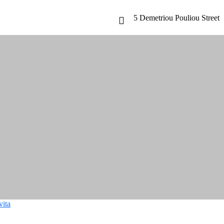
5 Demetriou Pouliou Street
ωτερικού Οικονομικού Συ
σαίες Επιχειρήσεις
κού Οικονομικού Συμβούλου στις Κυπριακές Μικρομεσαίες Επιχειρή
vita