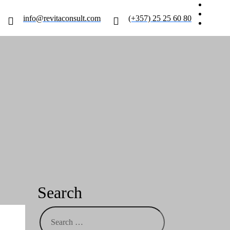
info@revitaconsult.com
(+357) 25 25 60 80
μβούλου στις
σεις
Search