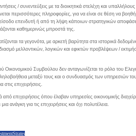
τήσεις / συνεντεύξεις με τα διοικητικά στελέχη και υπαλλήλους
ίνεται περισσότερες πληροφορίες, για να είναι σε θέση να βοηθή
νή είσοδο επενδυτή ή από τη λήψη κάποιων στρατηγικών αποφάσ
άζονται καθημερινώς μπροστά της.
τίζονται τα γεγονότα, με αρκετή βαρύτητα στα ιστορικά δεδομέν
διασμό μελλοντικών, λογικών και εφικτών προβλέψεων / εκτιμ
ικού Οικονομικού Συμβούλου δεν ανταγωνίζεται το ρόλο του Ελεγ
αλληλοβοήθεια μεταξύ τους και ο συνδυασμός των υπηρεσιών το
α στις επιχειρήσεις.
ά από επιχειρήσεις όπου έλαβαν υπηρεσίες οικονομικής διαχείρ
μια ανάγκη για τις επιχειρήσεις και όχι πολυτέλεια.
stmentStrategy
RateOfReturn
WealthBuilding